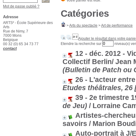
Mot de passe oublié ?
Catégories
Adresse
ARTS² - École Supérieure des
>
Arts du spectacle
>
Art de performance
Arts
Rue de Nimy, 7
7000 Mons
Ajouter le résultat dans votre panie
Belgique
Etendre la recherche sur
niveau(x) ver
00 32 (0) 65 34 73 77
contact
12 - déc. 2012 - Vi
Collectif Berlin/ Jean
(Bulletin de Patch ou
26 - L'acteur ent
Etudes théâtrales, 26 
39 - 2e trimestre 
de Jeu)
/ Lorraine Cam
Artistes-chercheur
savoirs
/ Marion Boud
Auto-portrait à J