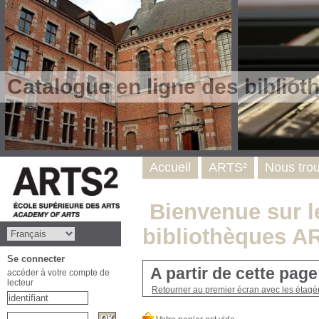
Catalogue en ligne des biblio
Accueil
ARTS²
Nous tro
Bienvenue sur le
bibliothèques A
Se connecter
A partir de cette pag
accéder à votre compte de
lecteur
Retourner au premier écran avec les étagère