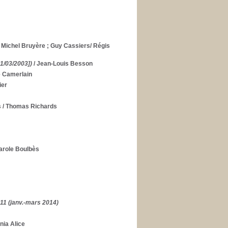
an Michel Bruyère ; Guy Cassiers/ Régis
01/03/2003])
/ Jean-Louis Besson
e Camerlain
ier
s
/ Thomas Richards
arole Boulbès
211 (janv.-mars 2014)
nia Alice