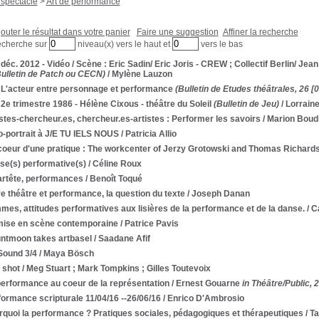
 spectacle
>
Art de performance
outer le résultat dans votre panier
Faire une suggestion
Affiner la recherche
echerche sur
niveau(x) vers le haut et
vers le bas
 déc. 2012 - Vidéo / Scène : Eric Sadin/ Eric Joris - CREW ; Collectif Berlin/ Je
Bulletin de Patch ou CECN)
/ Mylène Lauzon
- L'acteur entre personnage et performance
(Bulletin de Etudes théâtrales, 26 [
 2e trimestre 1986 - Hélène Cixous - théâtre du Soleil
(Bulletin de Jeu)
/ Lorrain
stes-chercheur.es, chercheur.es-artistes : Performer les savoirs
/ Marion Boud
o-portrait à J/E TU IELS NOUS
/ Patricia Allio
coeur d'une pratique : The workcenter of Jerzy Grotowski and Thomas Richard
se(s) performative(s)
/ Céline Roux
artête, performances
/ Benoît Toqué
e théâtre et performance, la question du texte
/ Joseph Danan
es, attitudes performatives aux lisières de la performance et de la danse.
/ C
mise en scène contemporaine
/ Patrice Pavis
ntmoon takes artbasel
/ Saadane Afif
Sound 3/4
/ Maya Bösch
 shot
/ Meg Stuart ; Mark Tompkins ; Gilles Toutevoix
performance au coeur de la représentation
/ Ernest Gouarne
in Théâtre/Public, 
ormance scripturale 11/04/16 --26/06/16
/ Enrico D'Ambrosio
rquoi la performance ? Pratiques sociales, pédagogiques et thérapeutiques
/ Ta