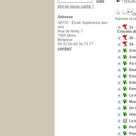
>
Arts du
Mot de passe oublié ?
Aj
Adresse
Etendre la r
ARTS² - École Supérieure des
Arts
12 -
Rue de Nimy, 7
Cotentin
(
7000 Mons
26 
Belgique
00 32 (0) 65 34 73 77
39 -
contact
Arti
Aut
Au 
Dan
Ent
Entr
Femm
La 
Mou
On 
One
La 
Perf
Pou