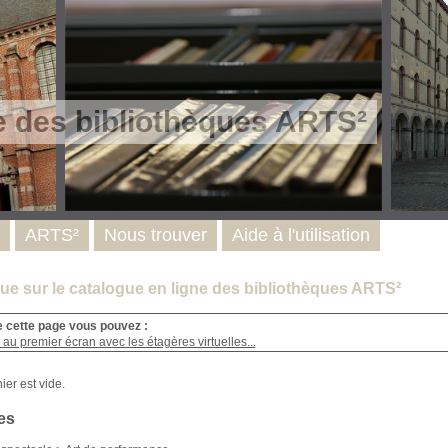
e des bibliothèques ARTS²
ARTS²
Nous trouver
Aide à l'utilisation
e sur le catalogue en ligne des bibliothèques ARTS²
e cette page vous pouvez :
au premier écran avec les étagères virtuelles...
es