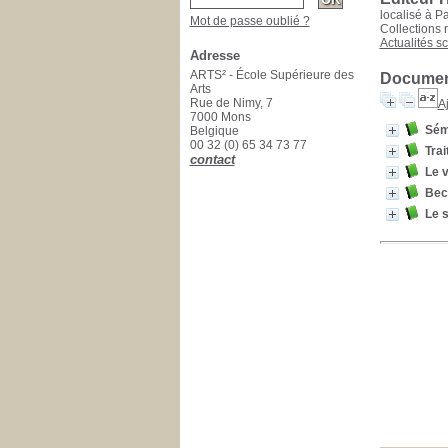
localisé à Pa
Mot de passe oublié ?
Collections 
Actualités sc
Adresse
ARTS² - École Supérieure des
Document
Arts
Rue de Nimy, 7
Aj
7000 Mons
Sém
Belgique
00 32 (0) 65 34 73 77
Tra
contact
Le v
Bec
Le 