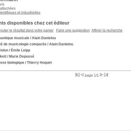
ris
rattachées
ientifiques et industrielles
s disponibles chez cet éditeur
outer le résultat dans votre panier
Faire une suggestion
Affiner la recherche
antique musicale
/ Alain Danielou
ité de musicologie comparée
/ Alain Danielou
iolon
/ Émile Leipp
kett
/ Marie Depussé
sexe biologique
/ Thierry Hoquet
page 1/1