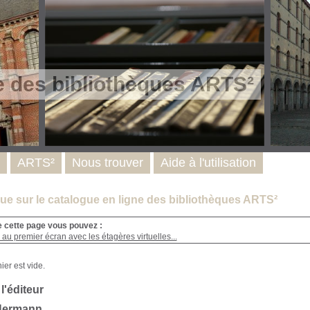
e des bibliothèques ARTS²
ARTS²
Nous trouver
Aide à l'utilisation
e sur le catalogue en ligne des bibliothèques ARTS²
e cette page vous pouvez :
au premier écran avec les étagères virtuelles...
 l'éditeur
 Hermann