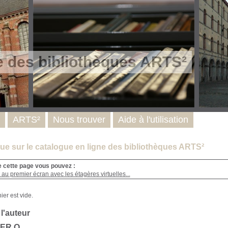
e des bibliothèques ARTS²
ARTS²
Nous trouver
Aide à l'utilisation
e sur le catalogue en ligne des bibliothèques ARTS²
e cette page vous pouvez :
au premier écran avec les étagères virtuelles...
 l'auteur
RER Q