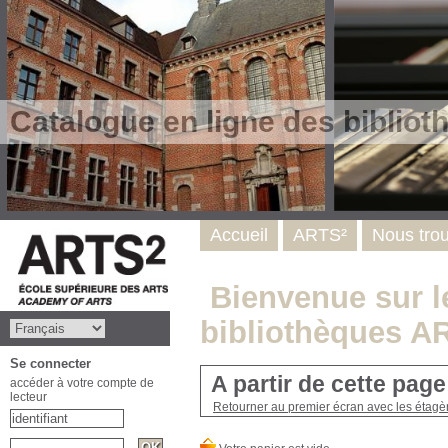
Catalogue en ligne des biblio
Accueil
ARTS²
Nous tro
Bienvenue sur le
bibliothèques A
Se connecter
A partir de cette pag
accéder à votre compte de
lecteur
Retourner au premier écran avec les étagère