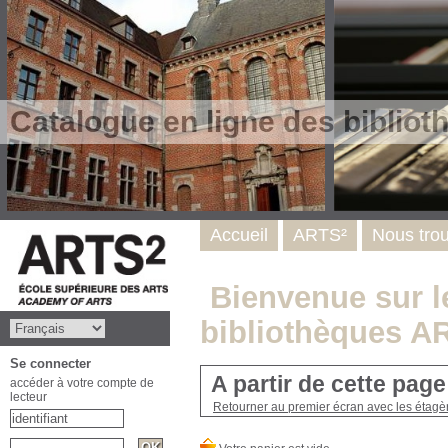
Catalogue en ligne des biblio
Accueil
ARTS²
Nous tro
Bienvenue sur le
bibliothèques A
Se connecter
A partir de cette pag
accéder à votre compte de
lecteur
Retourner au premier écran avec les étagère