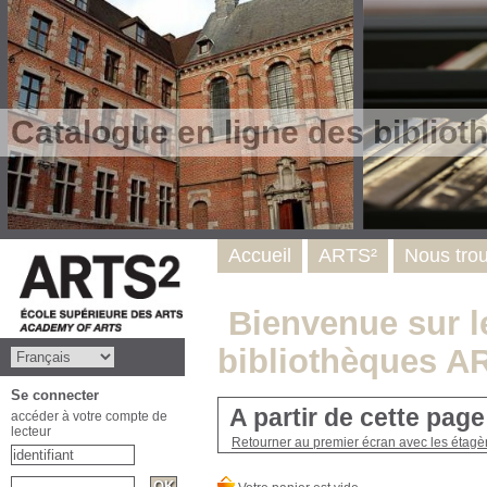
Catalogue en ligne des biblio
Accueil
ARTS²
Nous tro
Bienvenue sur le
bibliothèques A
Se connecter
A partir de cette pag
accéder à votre compte de
lecteur
Retourner au premier écran avec les étagère