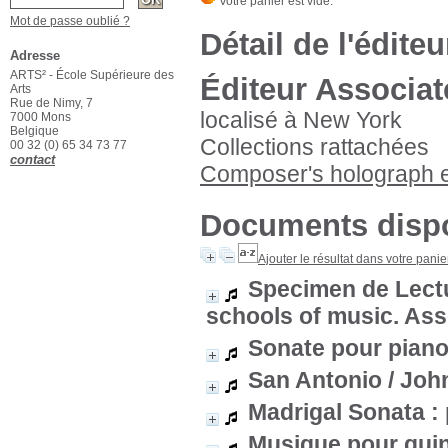
Mot de passe oublié ?
Détail de l'éditeu
Adresse
ARTS² - École Supérieure des
Éditeur Associa
Arts
Rue de Nimy, 7
localisé à New York
7000 Mons
Belgique
Collections rattachées
00 32 (0) 65 34 73 77
contact
Composer's holograph e
Documents dispo
Ajouter le résultat dans votre panie
Specimen de Lectu
schools of music. Ass
Sonate pour piano
San Antonio
/ Joh
Madrigal Sonata : 
Musique pour quin