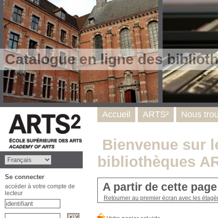
Catalogue en ligne des biblio
Accueil
ARTS²
Nous tro
Bienvenue sur le
bibliothèques A
Se connecter
A partir de cette pag
accéder à votre compte de
lecteur
Retourner au premier écran avec les étagère