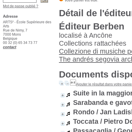
Mot de passe oublié ?
Détail de l'éditeu
Adresse
ARTS² - École Supérieure des
Éditeur Berben
Arts
Rue de Nimy, 7
localisé à Ancône
7000 Mons
Belgique
Collections rattachées
00 32 (0) 65 34 73 77
contact
Collezione di musiche pe
The andrés segovia arc
Documents dispo
Ajouter le résultat dans votre panie
Suite in la maggio
Sarabanda e gavo
Rondo
/ Jan Ladi
Toccata
/ Pietro D
Passacaglia
/ Geo