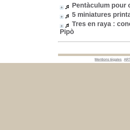
Pentàculum pour 
5 miniatures print
Tres en raya : con
Pipò
Mentions légales
ART