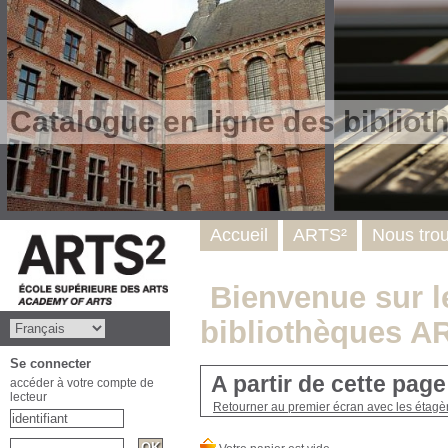
Catalogue en ligne des biblio
Accueil
ARTS²
Nous tro
Bienvenue sur le
bibliothèques A
Se connecter
A partir de cette pag
accéder à votre compte de
lecteur
Retourner au premier écran avec les étagère