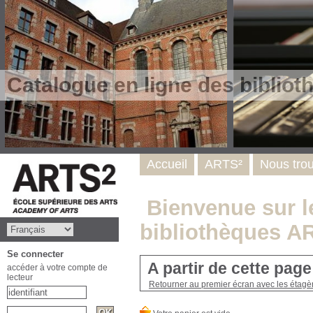
Catalogue en ligne des biblio
Accueil
ARTS²
Nous tro
Bienvenue sur le
bibliothèques A
Se connecter
A partir de cette pag
accéder à votre compte de
lecteur
Retourner au premier écran avec les étagère