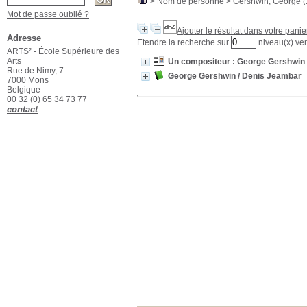
>
Nom de personne
>
Gershwin, George 
Mot de passe oublié ?
Ajouter le résultat dans votre panie
Adresse
Etendre la recherche sur
niveau(x) ver
ARTS² - École Supérieure des
Arts
Un compositeur : George Gershwin
Rue de Nimy, 7
George Gershwin
/ Denis Jeambar
7000 Mons
Belgique
00 32 (0) 65 34 73 77
contact