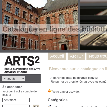
Catalogue en ligne des biblio
Accueil
ARTS²
Nous tro
Bienvenue sur le catalogue en l
A partir de cette page vous pouvez :
Retourner au premier écran avec les étagère
Se connecter
accéder à votre compte de
lecteur
Catégories