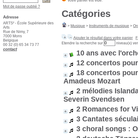
Mot de passe oublié ?
Catégories
Adresse
ARTS² - École Supérieure des
>
Musique
>
Instruments de musique
>
Or
Arts
Rue de Nimy, 7
7000 Mons
Ajouter le résultat dans votre panier
F
Belgique
Etendre la recherche sur
niveau(x) ver
00 32 (0) 65 34 73 77
contact
10 ans avec l'orch
12 concertos pour
18 concertos pour 
Amadeus Mozart
2 mélodies Islanda
Severin Svendsen
2 Romances for Vi
3 Cantates séculai
3 choral songs : O