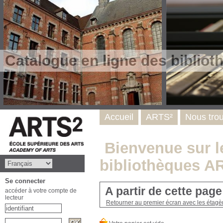
Catalogue en ligne des biblio
Accueil
ARTS²
Nous tro
Bienvenue sur le
bibliothèques A
Se connecter
A partir de cette pag
accéder à votre compte de
lecteur
Retourner au premier écran avec les étagère