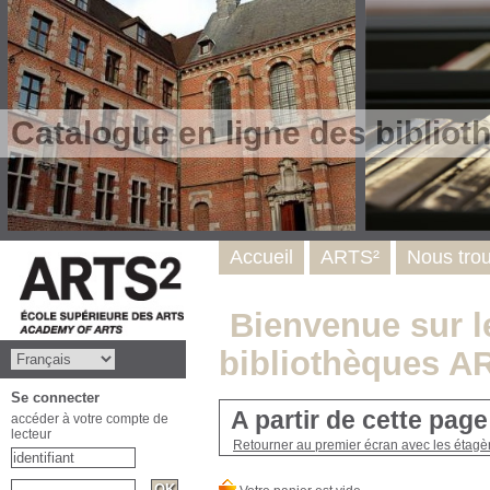
Catalogue en ligne des biblio
Accueil
ARTS²
Nous tro
Bienvenue sur le
bibliothèques A
Se connecter
A partir de cette pag
accéder à votre compte de
lecteur
Retourner au premier écran avec les étagère