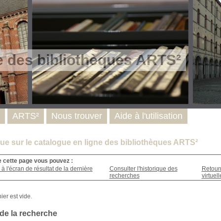
e des bibliothèques ARTS²
ARTS²
Nous trouver
Aide à l'utilisation
e sur le catalogue en ligne des bibliothèques ARTS²
e cette page vous pouvez :
à l'écran de résultat de la dernière
Consulter l'historique des
Retour
recherches
virtuell
 de la recherche