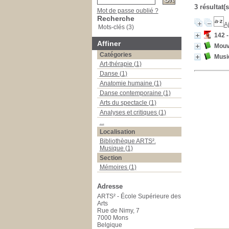
3 résultat(
Mot de passe oublié ?
Recherche
Aj
Mots-clés (3)
142 -
Affiner
Mouv
Catégories
Musiq
Art-thérapie (1)
Danse (1)
Anatomie humaine (1)
Danse contemporaine (1)
Arts du spectacle (1)
Analyses et critiques (1)
...
Localisation
Bibliothèque ARTS².
Musique (1)
Section
Mémoires (1)
Adresse
ARTS² - École Supérieure des
Arts
Rue de Nimy, 7
7000 Mons
Belgique