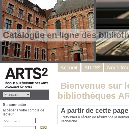
Catalogue en ligne des biblio
Accueil
ARTS²
Nous tro
Bienvenue sur le
bibliothèques A
Se connecter
A partir de cette pag
accéder à votre compte de
lecteur
Retourner à l'écran de résultat de la derniè
recherche