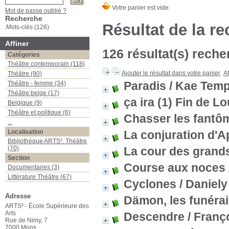
Mot de passe oublié ?
Recherche
Résultat de la r
Mots-clés (126)
Affiner
126 résultat(s) reche
Catégories
Théâtre contemporain (118)
Ajouter le résultat dans votre panier
Af
Théâtre (90)
Paradis
/ Kae Tem
Théâtre - femme (34)
Théâtre belge (17)
ça ira (1) Fin de Lo
Belgique (9)
Théâtre et politique (6)
Chasser les fantô
...
Localisation
La conjuration d'A
Bibliothèque ARTS². Théâtre
(70)
La cour des grand
Section
Course aux noces
Documentaires (3)
Littérature Théâtre (67)
Cyclones
/ Daniel
Adresse
Dämon, les funéra
ARTS² - École Supérieure des
Arts
Descendre
/ Franç
Rue de Nimy, 7
7000 Mons