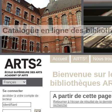
Catalogue en ligne des biblio
Accueil
ARTS²
Nous tro
Bienvenue sur le
bibliothèques A
Se connecter
A partir de cette pag
accéder à votre compte de
lecteur
Retourner à l'écran de résultat de la derniè
recherche