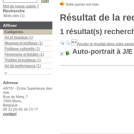
Mot de passe oublié ?
Recherche
Résultat de la r
Mots-clés (1)
Affiner
1 résultat(s) recherch
Catégories
Art et musique (1)
Musique et politique (1)
Ajouter le résultat dans votre panie
Politique culturelle (1)
Auto-portrait à J
Féminisme et théâtre (1)
Théâtre et politique (1)
Art de performance (1)
...
Adresse
ARTS² - École Supérieure des
Arts
Rue de Nimy, 7
7000 Mons
Belgique
00 32 (0) 65 34 73 77
contact