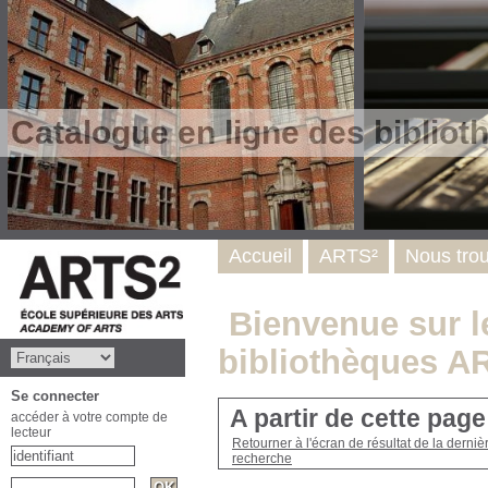
Catalogue en ligne des biblio
Accueil
ARTS²
Nous tro
Bienvenue sur le
bibliothèques A
Se connecter
A partir de cette pag
accéder à votre compte de
lecteur
Retourner à l'écran de résultat de la derniè
recherche