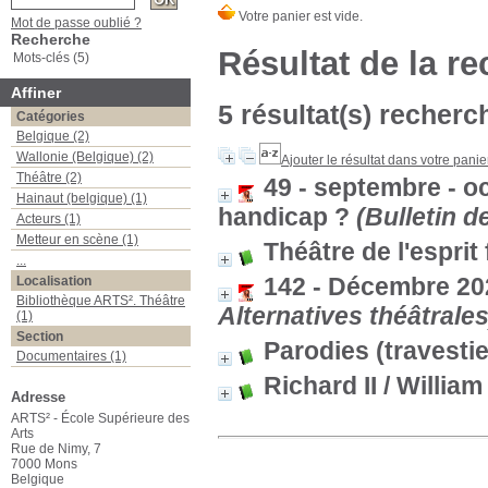
Mot de passe oublié ?
Recherche
Résultat de la r
Mots-clés (5)
Affiner
5 résultat(s) recherc
Catégories
Belgique (2)
Wallonie (Belgique) (2)
Ajouter le résultat dans votre panie
Théâtre (2)
49 - septembre - oc
Hainaut (belgique) (1)
handicap ?
(Bulletin d
Acteurs (1)
Metteur en scène (1)
Théâtre de l'espri
...
142 - Décembre 202
Localisation
Bibliothèque ARTS². Théâtre
Alternatives théâtrales
(1)
Section
Parodies (travesti
Documentaires (1)
Richard II
/ Willia
Adresse
ARTS² - École Supérieure des
Arts
Rue de Nimy, 7
7000 Mons
Belgique