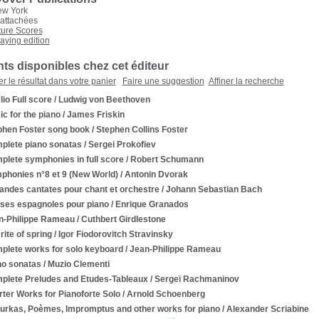
ew York
rattachées
ture Scores
aying edition
s disponibles chez cet éditeur
er le résultat dans votre panier
Faire une suggestion
Affiner la recherche
lio Full score
/ Ludwig von Beethoven
c for the piano
/ James Friskin
phen Foster song book
/ Stephen Collins Foster
plete piano sonatas
/ Sergei Prokofiev
plete symphonies in full score
/ Robert Schumann
phonies n°8 et 9 (New World)
/ Antonin Dvorak
randes cantates pour chant et orchestre
/ Johann Sebastian Bach
ses espagnoles pour piano
/ Enrique Granados
n-Philippe Rameau
/ Cuthbert Girdlestone
rite of spring
/ Igor Fiodorovitch Stravinsky
plete works for solo keyboard
/ Jean-Philippe Rameau
no sonatas
/ Muzio Clementi
plete Preludes and Etudes-Tableaux
/ Sergeï Rachmaninov
ter Works for Pianoforte Solo
/ Arnold Schoenberg
urkas, Poèmes, Impromptus and other works for piano
/ Alexander Scriabine