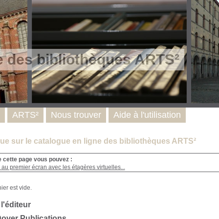
e des bibliothèques ARTS²
ARTS²
Nous trouver
Aide à l'utilisation
e sur le catalogue en ligne des bibliothèques ARTS²
e cette page vous pouvez :
au premier écran avec les étagères virtuelles...
 l'éditeur
Dover Publications