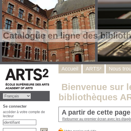
Catalogue en ligne des biblio
Accueil
ARTS²
Nous tro
Bienvenue sur le
bibliothèques A
Se connecter
A partir de cette pag
accéder à votre compte de
lecteur
Retourner au premier écran avec les étagère