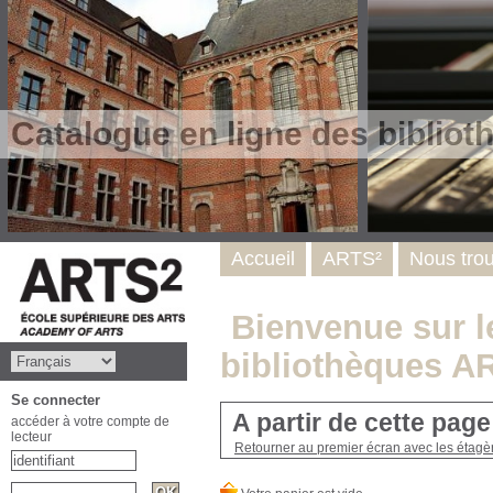
Catalogue en ligne des biblio
Accueil
ARTS²
Nous tro
Bienvenue sur le
bibliothèques A
Se connecter
A partir de cette pag
accéder à votre compte de
lecteur
Retourner au premier écran avec les étagère