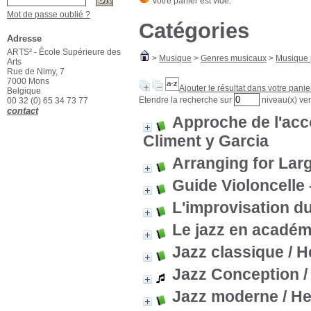
Mot de passe oublié ?
Catégories
Adresse
ARTS² - École Supérieure des
>
Musique
>
Genres musicaux
>
Musique 
Arts
Rue de Nimy, 7
7000 Mons
Ajouter le résultat dans votre panie
Belgique
Etendre la recherche sur
niveau(x) ver
00 32 (0) 65 34 73 77
contact
Approche de l'ac
Climent y Garcia
Arranging for Lar
Guide Violoncelle 
L'improvisation du
Le jazz en académ
Jazz classique
/ H
Jazz Conception
/
Jazz moderne
/ H