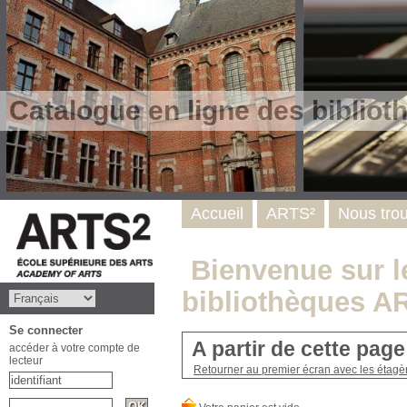
Catalogue en ligne des biblio
Accueil
ARTS²
Nous tro
Bienvenue sur le
bibliothèques A
Se connecter
A partir de cette pag
accéder à votre compte de
lecteur
Retourner au premier écran avec les étagère