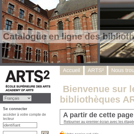
Catalogue en ligne des biblio
Accueil
ARTS²
Nous tro
Bienvenue sur le
bibliothèques A
Se connecter
A partir de cette pag
accéder à votre compte de
lecteur
Retourner au premier écran avec les étagère